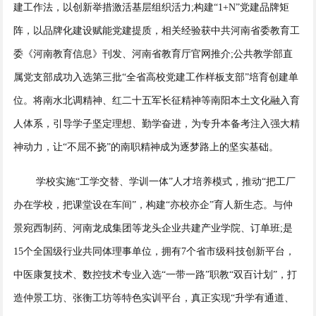
建工作法，以创新举措激活基层组织活力;构建“1+N”党建品牌矩
阵，以品牌化建设赋能党建提质，相关经验获中共河南省委教育工
委《河南教育信息》刊发、河南省教育厅官网推介;公共教学部直
属党支部成功入选第三批“全省高校党建工作样板支部”培育创建单
位。将南水北调精神、红二十五军长征精神等南阳本土文化融入育
人体系，引导学子坚定理想、勤学奋进，为专升本备考注入强大精
神动力，让“不屈不挠”的南职精神成为逐梦路上的坚实基础。
学校实施“工学交替、学训一体”人才培养模式，推动“把工厂
办在学校，把课堂设在车间”，构建“亦校亦企”育人新生态。与仲
景宛西制药、河南龙成集团等龙头企业共建产业学院、订单班;是
15个全国级行业共同体理事单位，拥有7个省市级科技创新平台，
中医康复技术、数控技术专业入选“一带一路”职教“双百计划”，打
造仲景工坊、张衡工坊等特色实训平台，真正实现“升学有通道、