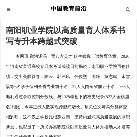
南阳职业学院以高质量育人体系书
写专升本跨越式突破
本网讯 鹳河汤汤，育八方英才;伏牛巍巍，谱教育华章。2026
年河南省普通高校专升本考试成绩日前揭晓，南阳职业学院再创佳
绩，交出亮眼答卷：陈云、郭沐风、任俊熙、周静、黄志斌、宋雪
晨等6名学子位列全省专业前十名，37人入围全省前五十名，765人
顺利通过录取控制分数线。与2025年创下的校史纪录(522人金榜题
名)相比，今年过线人数实现跨越式增长。顶尖位次与高分群体交
相辉映，这不仅是学校扎根豫西南、坚持内涵式高质量发展的厚积
薄发，也彰显了一所民办高职院校以高质量育人体系推动人才培养