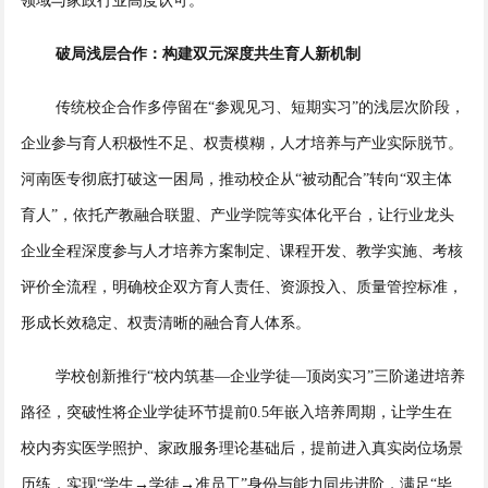
领域与家政行业高度认可。
破局浅层合作：构建双元深度共生育人新机制
传统校企合作多停留在“参观见习、短期实习”的浅层次阶段，
企业参与育人积极性不足、权责模糊，人才培养与产业实际脱节。
河南医专彻底打破这一困局，推动校企从“被动配合”转向“双主体
育人”，依托产教融合联盟、产业学院等实体化平台，让行业龙头
企业全程深度参与人才培养方案制定、课程开发、教学实施、考核
评价全流程，明确校企双方育人责任、资源投入、质量管控标准，
形成长效稳定、权责清晰的融合育人体系。
学校创新推行“校内筑基—企业学徒—顶岗实习”三阶递进培养
路径，突破性将企业学徒环节提前0.5年嵌入培养周期，让学生在
校内夯实医学照护、家政服务理论基础后，提前进入真实岗位场景
历练，实现“学生→学徒→准员工”身份与能力同步进阶，满足“毕