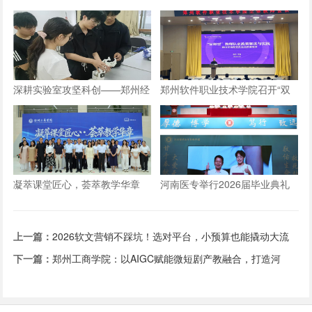
长在数字资产上，成就“超级组
走的思政课”实践教学活动
织”
深耕实验室攻坚科创——郑州经
郑州软件职业技术学院召开“双
贸学院学子自研仿生机械手
师型”教师认定政策及企业实践
专项解读会议
凝萃课堂匠心，荟萃教学华章
河南医专举行2026届毕业典礼
——郑州工商学院举办2026年
优秀教学材料展览会
上一篇：
2026软文营销不踩坑！选对平台，小预算也能撬动大流
量
下一篇：
郑州工商学院：以AIGC赋能微短剧产教融合，打造河
南“数字文创”人才培养新高地