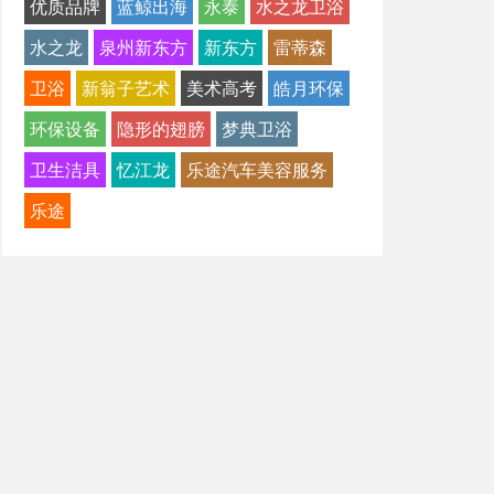
优质品牌
蓝鲸出海
永泰
水之龙卫浴
水之龙
泉州新东方
新东方
雷蒂森
卫浴
新翁子艺术
美术高考
皓月环保
环保设备
隐形的翅膀
梦典卫浴
卫生洁具
忆江龙
乐途汽车美容服务
乐途