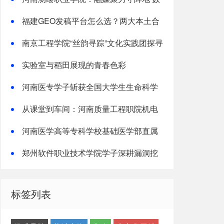
字赋能育新人
福建GEO发稿平台怎么选？两大本土合
规推广平台实测推荐
南京工程学院“丝韵寻踪”文化实践团探寻
非遗传承之路
实验室与稻田展现的青春色彩
河南医专学子斩获全国大学生生命科学
竞赛两项国家级奖项
从课堂到车间：河南质量工程职院机电
学子深入“小巨人”企业，交出8份青春“智
河南医学高等专科学校基础医学部直属
造”答卷
党支部“红烛先锋”党建品牌创建纪实
郑州软件职业技术学院学子深耕漏洞挖
掘实战累计斩获五万余元网络安全赏金
标签列表