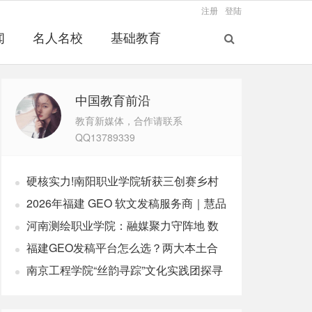
注册
登陆
闻
名人名校
基础教育
中国教育前沿
教育新媒体，合作请联系
QQ13789339
硬核实力!南阳职业学院斩获三创赛乡村
振兴实战赛全国二等奖
2026年福建 GEO 软文发稿服务商｜慧品
宣：以 AI 技术赋能品牌全域传播
河南测绘职业学院：融媒聚力守阵地 数
字赋能育新人
福建GEO发稿平台怎么选？两大本土合
规推广平台实测推荐
南京工程学院“丝韵寻踪”文化实践团探寻
非遗传承之路