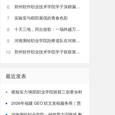
6
郑州软件职业技术学院学子深耕漏洞挖掘实战累计斩获五万余元网络安全赏金
7
实验室与稻田展现的青春色彩
8
十天三地，同台放歌：一场跨越万里的中俄艺术教育“双向奔赴”
9
河南测绘职业学院跆拳道队在河南省第十五届运动会中再创佳绩
10
郑州软件职业技术学院学子斩获第十七届蓝桥杯国赛一等奖
最近发表
硬核实力!南阳职业学院斩获三创赛乡村
振兴实战赛全国二等奖
2026年福建 GEO 软文发稿服务商｜慧
品宣：以 AI 技术赋能品牌全域传播
河南测绘职业学院：融媒聚力守阵地 数