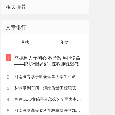
相关推荐
文章排行
月榜
年榜
1
立德树人守初心 教学改革担使命
——记郑州经贸学院教师魏攀教
书育人事迹
2
河南医专学子斩获全国大学生生命科学竞赛两项国家级奖项
3
从课堂到车间：河南质量工程职院机电学子深入“小巨人”企业，交出8份青春“智造”答卷
4
福建GEO发稿平台怎么选？两大本土合规推广平台实测推荐
5
河南医学高等专科学校基础医学部直属党支部“红烛先锋”党建品牌创建纪实