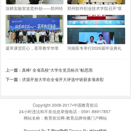
深耕实验室攻坚科创——郑州经
郑州软件职业技术学院召开“双
贸学院学子自研仿生机械手
师型”教师认定政策及企业实践
专项解读会议
凝萃课堂匠心，荟萃教学华章
河南医专举行2026届毕业典礼
——郑州工商学院举办2026年
优秀教学材料展览会
上一篇：
真棒! 全省高校“大学生党员标兵”帖思雨
下一篇：
济源开放大学在全省开大评选中斩获多项表彰
Copyright 2008-2017•中国教育前沿
24小时违法和不良信息举报电话：0591-88917857
网站名称：教育前沿网-教育品牌传播门户网站
Powered By
Z-BlogPHP
Theme By
zblog模板