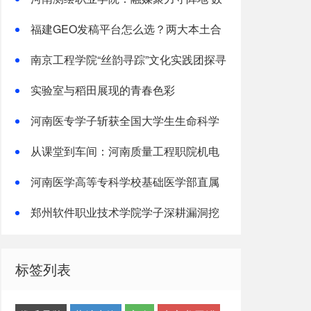
字赋能育新人
福建GEO发稿平台怎么选？两大本土合
规推广平台实测推荐
南京工程学院“丝韵寻踪”文化实践团探寻
非遗传承之路
实验室与稻田展现的青春色彩
河南医专学子斩获全国大学生生命科学
竞赛两项国家级奖项
从课堂到车间：河南质量工程职院机电
学子深入“小巨人”企业，交出8份青春“智
河南医学高等专科学校基础医学部直属
造”答卷
党支部“红烛先锋”党建品牌创建纪实
郑州软件职业技术学院学子深耕漏洞挖
掘实战累计斩获五万余元网络安全赏金
标签列表