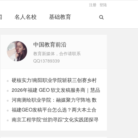
注册
登陆
闻
名人名校
基础教育
中国教育前沿
教育新媒体，合作请联系
QQ13789339
硬核实力!南阳职业学院斩获三创赛乡村
振兴实战赛全国二等奖
2026年福建 GEO 软文发稿服务商｜慧品
宣：以 AI 技术赋能品牌全域传播
河南测绘职业学院：融媒聚力守阵地 数
字赋能育新人
福建GEO发稿平台怎么选？两大本土合
规推广平台实测推荐
南京工程学院“丝韵寻踪”文化实践团探寻
非遗传承之路