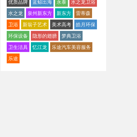
优质品牌
蓝鲸出海
永泰
水之龙卫浴
水之龙
泉州新东方
新东方
雷蒂森
卫浴
新翁子艺术
美术高考
皓月环保
环保设备
隐形的翅膀
梦典卫浴
卫生洁具
忆江龙
乐途汽车美容服务
乐途