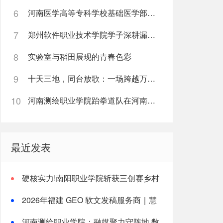
6
河南医学高等专科学校基础医学部直属党支部“红烛先锋”党建品牌创建纪实
7
郑州软件职业技术学院学子深耕漏洞挖掘实战累计斩获五万余元网络安全赏金
8
实验室与稻田展现的青春色彩
9
十天三地，同台放歌：一场跨越万里的中俄艺术教育“双向奔赴”
10
河南测绘职业学院跆拳道队在河南省第十五届运动会中再创佳绩
最近发表
硬核实力!南阳职业学院斩获三创赛乡村
振兴实战赛全国二等奖
2026年福建 GEO 软文发稿服务商｜慧
品宣：以 AI 技术赋能品牌全域传播
河南测绘职业学院：融媒聚力守阵地 数