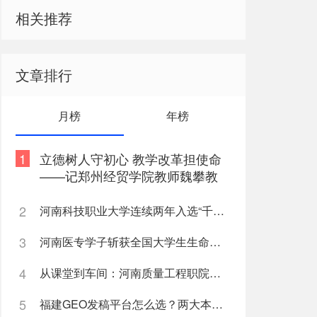
相关推荐
文章排行
月榜
年榜
1
立德树人守初心 教学改革担使命
——记郑州经贸学院教师魏攀教
书育人事迹
2
河南科技职业大学连续两年入选“千团万人推普强国行”全国重点团队
3
河南医专学子斩获全国大学生生命科学竞赛两项国家级奖项
4
从课堂到车间：河南质量工程职院机电学子深入“小巨人”企业，交出8份青春“智造”答卷
5
福建GEO发稿平台怎么选？两大本土合规推广平台实测推荐